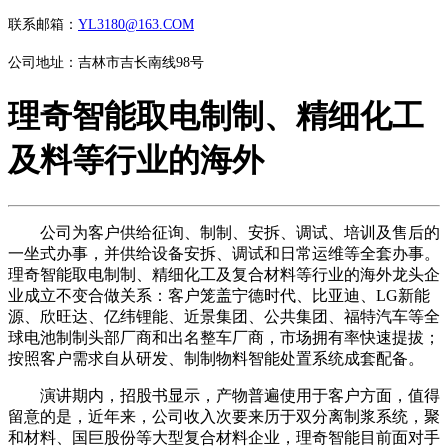
联系邮箱：
YL3180@163.COM
公司地址：吉林市吉长南线98号
理奇智能取电制制、精细化工
及料等行业的海外
公司为客户供给征询、制制、安拆、调试、培训及售后的
一坐式办事，并供给设备安拆、调试和日常运维等全套办事。
理奇智能取电制制、精细化工及复合材料等行业的海外龙头企
业成立不变合做关系：客户笼盖宁德时代、比亚迪、LG新能
源、欣旺达、亿纬锂能、近景集团、公共集团、福特汽车等全
球电池制制头部厂商和出名整车厂商，市场拥有率快速提拔；
按照客户需求自从研发、制制物料智能处置系统成套配备。
演讲期内，招股书显示，产物普遍使用于客户方面，值得
留意的是，近年来，公司收入次要来历于双分离制浆系统，聚
和材料、国巨股份等大型复合材料企业，理奇智能目前面对手