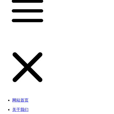
网站首页
关于我们