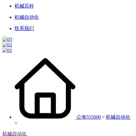
机械百科
机械自动化
联系我们
公海555000
>
机械自动化
>
机械自动化