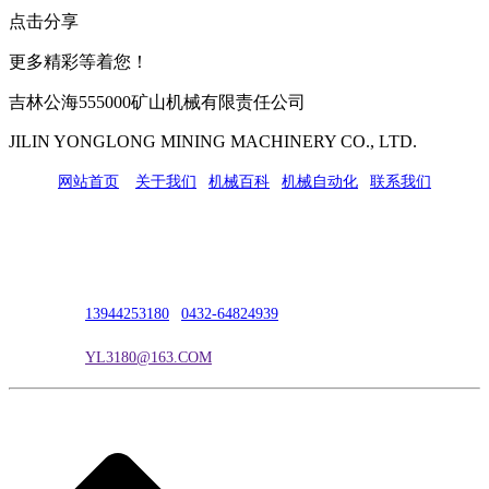
点击分享
更多精彩等着您！
吉林公海555000矿山机械有限责任公司
JILIN YONGLONG MINING MACHINERY CO., LTD.
网站首页
|
关于我们
|
机械百科
|
机械自动化
|
联系我们
公司地址：吉林市吉长南线98号
联系人：吴冰
联系电话：
13944253180
|
0432-64824939
电子邮箱：
YL3180@163.COM