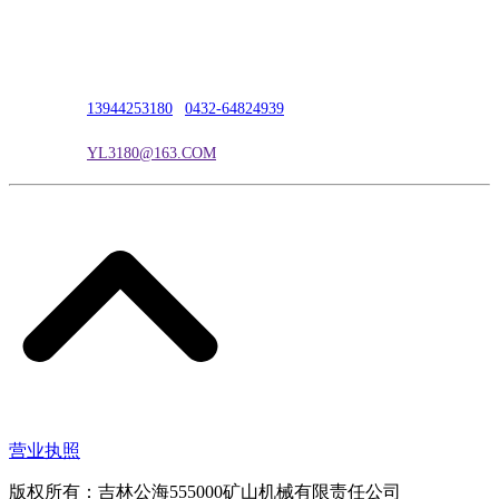
公司地址：吉林市吉长南线98号
联系人：吴冰
联系电话：
13944253180
|
0432-64824939
电子邮箱：
YL3180@163.COM
营业执照
版权所有：吉林公海555000矿山机械有限责任公司