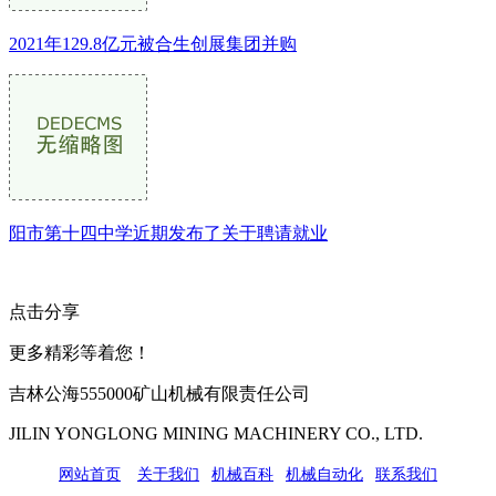
2021年129.8亿元被合生创展集团并购
阳市第十四中学近期发布了关于聘请就业
点击分享
更多精彩等着您！
吉林公海555000矿山机械有限责任公司
JILIN YONGLONG MINING MACHINERY CO., LTD.
网站首页
|
关于我们
|
机械百科
|
机械自动化
|
联系我们