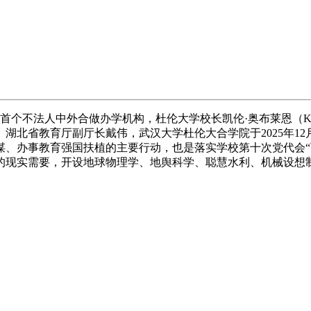
不法人中外合做办学机构，杜伦大学校长凯伦·奥布莱恩（Kare
湖北省教育厅副厅长戴伟，武汉大学杜伦大合学院于2025年12
、办事教育强国扶植的主要行动，也是落实学校第十次党代会“
的现实需要，开设地球物理学、地舆科学、聪慧水利、机械设想