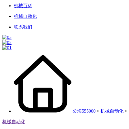
机械百科
机械自动化
联系我们
公海555000
>
机械自动化
>
机械自动化