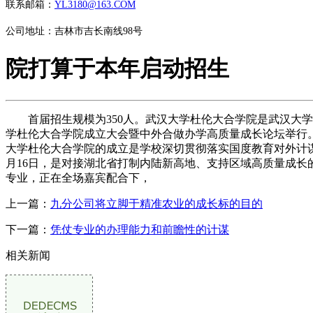
联系邮箱：
YL3180@163.COM
公司地址：吉林市吉长南线98号
院打算于本年启动招生
首届招生规模为350人。武汉大学杜伦大合学院是武汉大学首个
学杜伦大合学院成立大会暨中外合做办学高质量成长论坛举行。
大学杜伦大合学院的成立是学校深切贯彻落实国度教育对外计谋
月16日，是对接湖北省打制内陆新高地、支持区域高质量成长
专业，正在全场嘉宾配合下，
上一篇：
九分公司将立脚于精准农业的成长标的目的
下一篇：
凭仗专业的办理能力和前瞻性的计谋
相关新闻