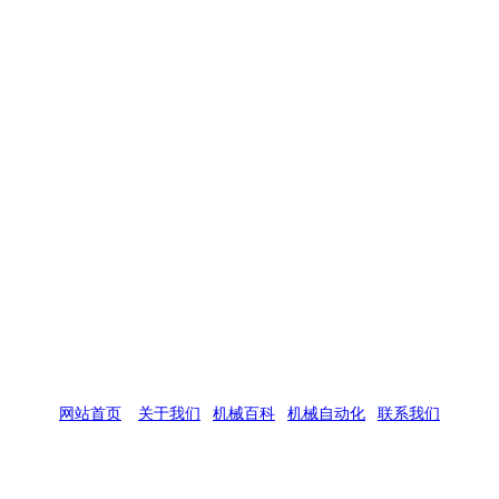
网站首页
|
关于我们
|
机械百科
|
机械自动化
|
联系我们