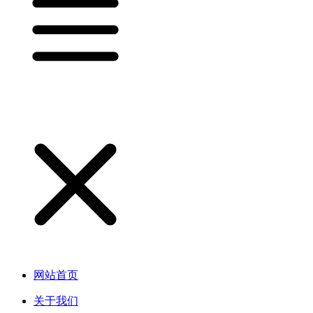
网站首页
关于我们