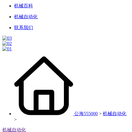
机械百科
机械自动化
联系我们
公海555000
>
机械自动化
>
机械自动化