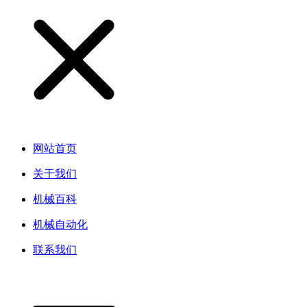
网站首页
关于我们
机械百科
机械自动化
联系我们