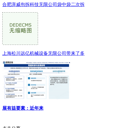
合肥湃威包拆科技无限公司袋中袋二次拆
上海松川远亿机械设备无限公司带来了多
展有益要素：近年来