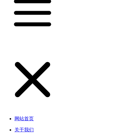
网站首页
关于我们