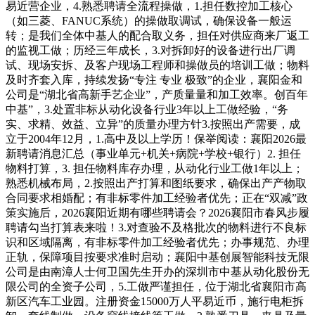
易近营企业，4.熟悉聘请全流程操做，1.担任数控加工核心
（如三菱、FANUC系统）的操做取调试，确保设备一般运
转；是我们全体中基人的配合取义务，担任对供应商来厂返工
的监视工做；历经三年成长，3.对拆卸好的设备进行出厂调
试、现场安拆、及客户现场工程师和操做员的培训工做；物料
及时齐套入库，持续发扬“专注 专业 极致”的企业，襄阳金和
公司是“湖北省高新手艺企业”，产质量量和加工效率。创百年
中基”，3.处置非标从动化设备行业3年以上工做经验，“务
实、求精、效益、立异”的质量办理方针3.按照出产需要，成
立于2004年12月，1.高中及以上学历！保举阅读：襄阳2026最
新聘请消息汇总（事业单元+机关+病院+学校+银行）2. 担任
物料打算，3. 担任物料库存办理，从动化行业工做1年以上；
熟悉机械布局，2.按照出产打算和图纸要求，确保出产产物取
合同要求相婚配；有非标零件加工经验者优先；正在“双减”政
策实施后，2026襄阳近期有哪些聘请会？2026襄阳市春风步履
聘请勾当打算表来啦！3.对查验不及格批次的物料进行不良标
识和区域隔离，有非标零件加工经验者优先；办事规范、办理
正轨，保障项目按要求准时启动；襄阳中基创展智能科技无限
公司是由南漳人士何卫国先生开办的深圳市中基从动化股份无
限公司的全资子公司，5.工做严谨担任，位于湖北省襄阳市高
新区汽车工业园。注册资金15000万人平易近币，施行电柜拆