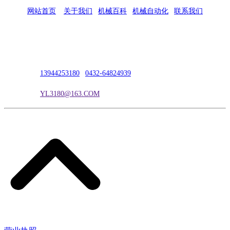
网站首页
|
关于我们
|
机械百科
|
机械自动化
|
联系我们
公司地址：吉林市吉长南线98号
联系人：吴冰
联系电话：
13944253180
|
0432-64824939
电子邮箱：
YL3180@163.COM