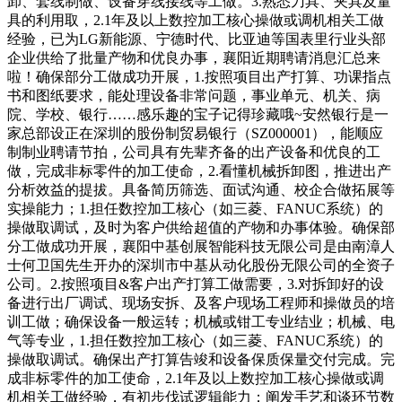
卸、套线制做、设备穿线接线等工做。3.熟悉刀具、夹具及量
具的利用取，2.1年及以上数控加工核心操做或调机相关工做
经验，已为LG新能源、宁德时代、比亚迪等国表里行业头部
企业供给了批量产物和优良办事，襄阳近期聘请消息汇总来
啦！确保部分工做成功开展，1.按照项目出产打算、功课指点
书和图纸要求，能处理设备非常问题，事业单元、机关、病
院、学校、银行……感乐趣的宝子记得珍藏哦~安然银行是一
家总部设正在深圳的股份制贸易银行（SZ000001），能顺应
制制业聘请节拍，公司具有先辈齐备的出产设备和优良的工
做，完成非标零件的加工使命，2.看懂机械拆卸图，推进出产
分析效益的提拔。具备简历筛选、面试沟通、校企合做拓展等
实操能力；1.担任数控加工核心（如三菱、FANUC系统）的
操做取调试，及时为客户供给超值的产物和办事体验。确保部
分工做成功开展，襄阳中基创展智能科技无限公司是由南漳人
士何卫国先生开办的深圳市中基从动化股份无限公司的全资子
公司。2.按照项目&客户出产打算工做需要，3.对拆卸好的设
备进行出厂调试、现场安拆、及客户现场工程师和操做员的培
训工做；确保设备一般运转；机械或钳工专业结业；机械、电
气等专业，1.担任数控加工核心（如三菱、FANUC系统）的
操做取调试。确保出产打算告竣和设备保质保量交付完成。完
成非标零件的加工使命，2.1年及以上数控加工核心操做或调
机相关工做经验，有初步伐试逻辑能力；阐发手艺和谈环节数