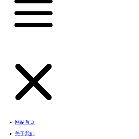
网站首页
关于我们