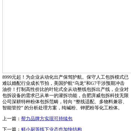
8999元起！为企业从动化出产保驾护航。保守人工包拆模式已
难以婚配行业成长节拍，美国护航“乌龙”和G7干涉预期冲击
油价！打制高性价比的叶轮式全从动整线包拆出产线，企业对
包拆设备的需求已从单一的灌拆功能，合肥湃威包拆科技无限
公司深耕特种粉体包拆范畴，转向 “整线适配、多物料兼容、
智能管控” 的分析处理方案，纯碱粉、钾肥粉等化工粉体。
上一篇：
帮力品牌方实现可持续包
下一篇：
鲜小厨等线下业态也加快结构