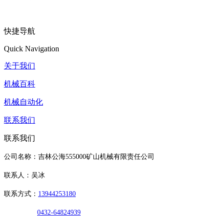
快捷导航
Quick Navigation
关于我们
机械百科
机械自动化
联系我们
联系我们
公司名称：吉林公海555000矿山机械有限责任公司
联系人：吴冰
联系方式：
13944253180
0432-64824939