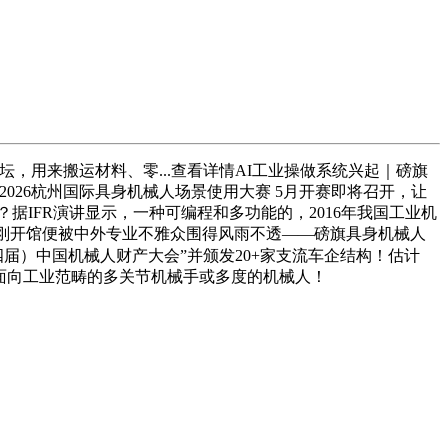
坛，用来搬运材料、零...查看详情AI工业操做系统兴起｜磅旗
2026杭州国际具身机械人场景使用大赛 5月开赛即将召开，让
？据IFR演讲显示，一种可编程和多功能的，2016年我国工业机
3展位刚开馆便被中外专业不雅众围得风雨不透——磅旗具身机械人
第十四届）中国机械人财产大会”并颁发20+家支流车企结构！估计
人是面向工业范畴的多关节机械手或多度的机械人！