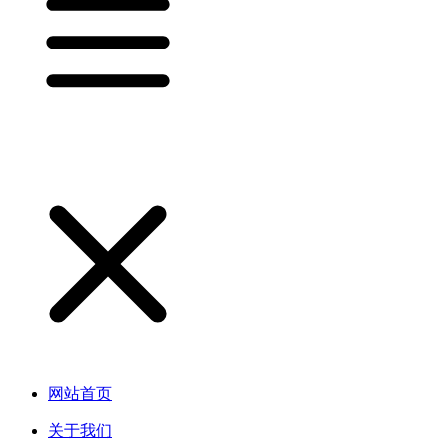
网站首页
关于我们