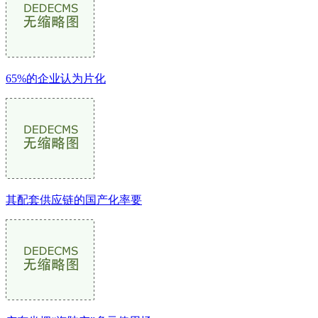
65%的企业认为片化
其配套供应链的国产化率要