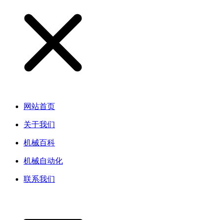
网站首页
关于我们
机械百科
机械自动化
联系我们