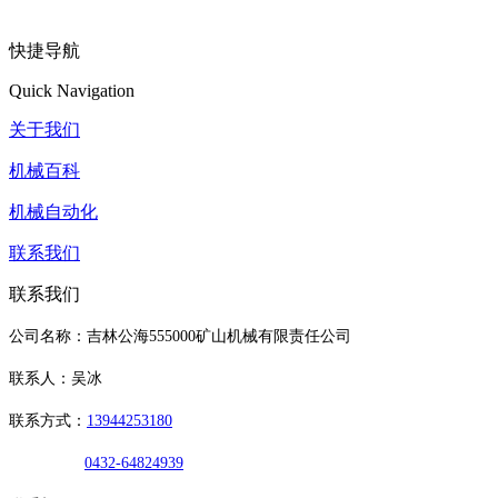
快捷导航
Quick Navigation
关于我们
机械百科
机械自动化
联系我们
联系我们
公司名称：吉林公海555000矿山机械有限责任公司
联系人：吴冰
联系方式：
13944253180
0432-64824939