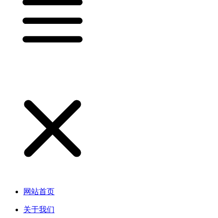
网站首页
关于我们