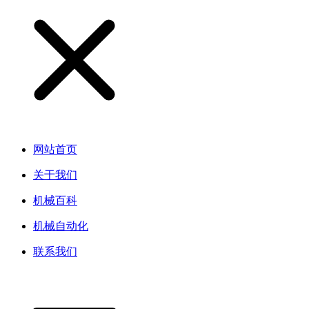
网站首页
关于我们
机械百科
机械自动化
联系我们