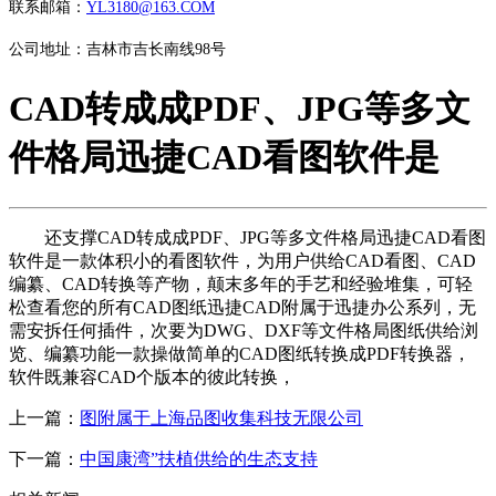
联系邮箱：
YL3180@163.COM
公司地址：吉林市吉长南线98号
CAD转成成PDF、JPG等多文
件格局迅捷CAD看图软件是
还支撑CAD转成成PDF、JPG等多文件格局迅捷CAD看图
软件是一款体积小的看图软件，为用户供给CAD看图、CAD
编纂、CAD转换等产物，颠末多年的手艺和经验堆集，可轻
松查看您的所有CAD图纸迅捷CAD附属于迅捷办公系列，无
需安拆任何插件，次要为DWG、DXF等文件格局图纸供给浏
览、编纂功能一款操做简单的CAD图纸转换成PDF转换器，
软件既兼容CAD个版本的彼此转换，
上一篇：
图附属于上海品图收集科技无限公司
下一篇：
中国康湾”扶植供给的生态支持