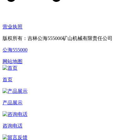
营业执照
版权所有：吉林公海555000矿山机械有限责任公司
公海555000
网站地图
首页
产品展示
咨询电话