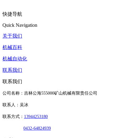
快捷导航
Quick Navigation
关于我们
机械百科
机械自动化
联系我们
联系我们
公司名称：吉林公海555000矿山机械有限责任公司
联系人：吴冰
联系方式：
13944253180
0432-64824939