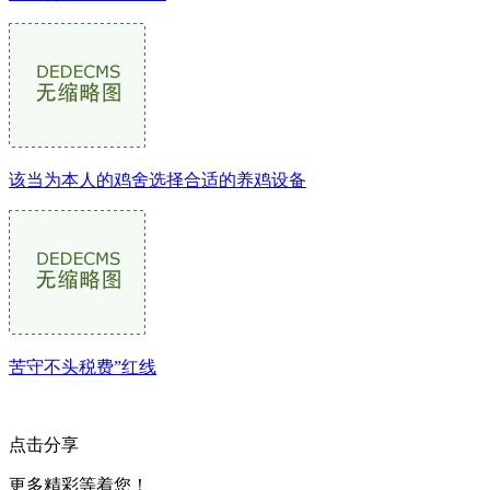
该当为本人的鸡舍选择合适的养鸡设备
苦守不头税费”红线
点击分享
更多精彩等着您！