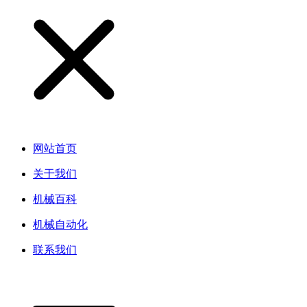
网站首页
关于我们
机械百科
机械自动化
联系我们