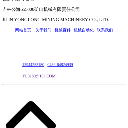
吉林公海555000矿山机械有限责任公司
JILIN YONGLONG MINING MACHINERY CO., LTD.
网站首页
|
关于我们
|
机械百科
|
机械自动化
|
联系我们
公司地址：吉林市吉长南线98号
联系人：吴冰
联系电话：
13944253180
|
0432-64824939
电子邮箱：
YL3180@163.COM