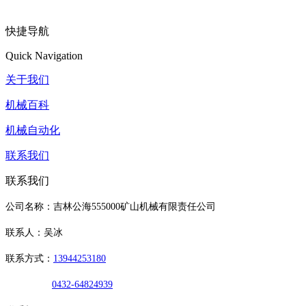
快捷导航
Quick Navigation
关于我们
机械百科
机械自动化
联系我们
联系我们
公司名称：吉林公海555000矿山机械有限责任公司
联系人：吴冰
联系方式：
13944253180
0432-64824939