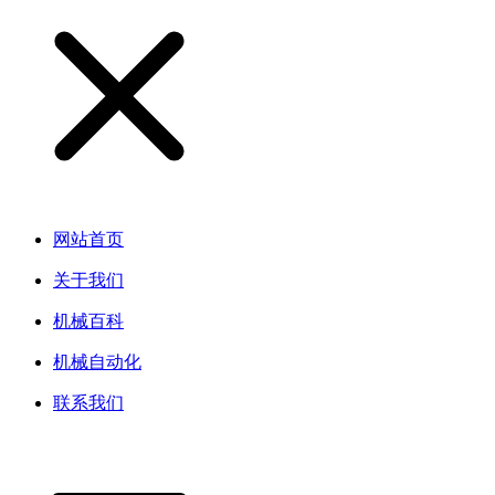
网站首页
关于我们
机械百科
机械自动化
联系我们