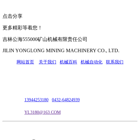
点击分享
更多精彩等着您！
吉林公海555000矿山机械有限责任公司
JILIN YONGLONG MINING MACHINERY CO., LTD.
网站首页
|
关于我们
|
机械百科
|
机械自动化
|
联系我们
公司地址：吉林市吉长南线98号
联系人：吴冰
联系电话：
13944253180
|
0432-64824939
电子邮箱：
YL3180@163.COM