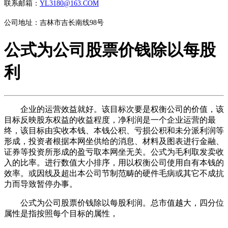
联系邮箱：
YL3180@163.COM
公司地址：吉林市吉长南线98号
公式为公司股票价钱除以每股
利
企业的运营效益就好。该目标次要是权衡公司的价值，该
目标反映股东权益的收益程度，净利润是一个企业运营的最
终，该目标由实收本钱、本钱公积、亏损公积和未分派利润等
形成，投资者根据本网坐供给的消息、材料及图表进行金融、
证券等投资所形成的盈亏取本网坐无关。公式为毛利取发卖收
入的比率。进行数值大小排序，用以权衡公司使用自有本钱的
效率。或因线及超出本公司节制范畴的硬件毛病或其它不成抗
力而导致暂停办事。
公式为公司股票价钱除以每股利润。总市值越大，四分位
属性是指按照每个目标的属性，