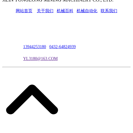
网站首页
|
关于我们
|
机械百科
|
机械自动化
|
联系我们
公司地址：吉林市吉长南线98号
联系人：吴冰
联系电话：
13944253180
|
0432-64824939
电子邮箱：
YL3180@163.COM