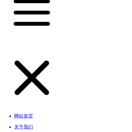
网站首页
关于我们