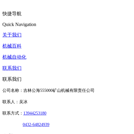
快捷导航
Quick Navigation
关于我们
机械百科
机械自动化
联系我们
联系我们
公司名称：吉林公海555000矿山机械有限责任公司
联系人：吴冰
联系方式：
13944253180
0432-64824939