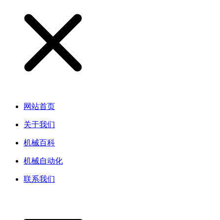
网站首页
关于我们
机械百科
机械自动化
联系我们