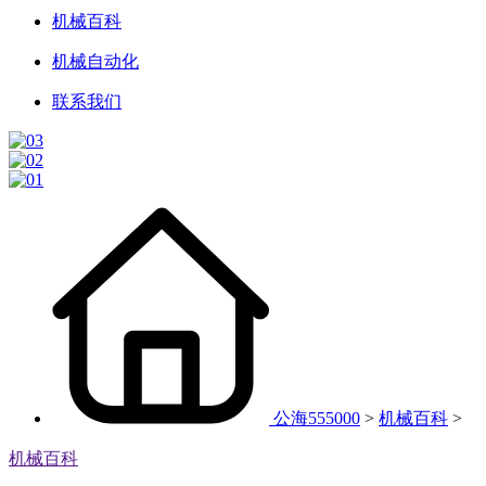
机械百科
机械自动化
联系我们
公海555000
>
机械百科
>
机械百科