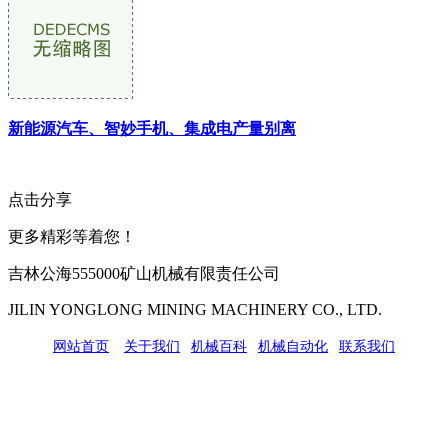
新能源汽车、智妙手机、集成电产量别离
点击分享
更多精彩等着您！
吉林公海555000矿山机械有限责任公司
JILIN YONGLONG MINING MACHINERY CO., LTD.
网站首页
|
关于我们
|
机械百科
|
机械自动化
|
联系我们
公司地址：吉林市吉长南线98号
联系人：吴冰