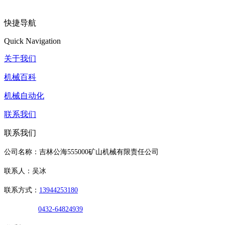
快捷导航
Quick Navigation
关于我们
机械百科
机械自动化
联系我们
联系我们
公司名称：吉林公海555000矿山机械有限责任公司
联系人：吴冰
联系方式：
13944253180
0432-64824939