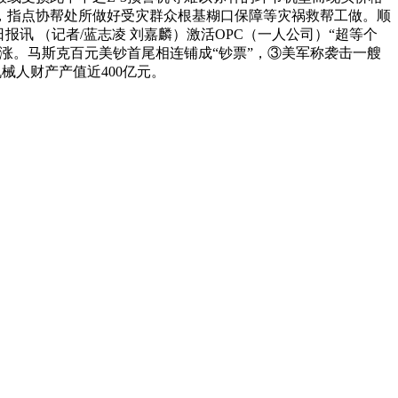
，指点协帮处所做好受灾群众根基糊口保障等灾祸救帮工做。顺
讯 （记者/蓝志凌 刘嘉麟）激活OPC（一人公司）“超等个
收涨。马斯克百元美钞首尾相连铺成“钞票”，③美军称袭击一艘
械人财产产值近400亿元。