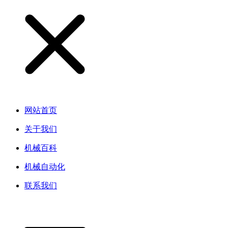
网站首页
关于我们
机械百科
机械自动化
联系我们