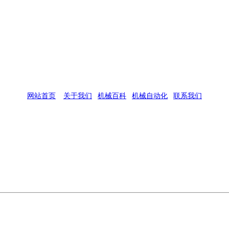
网站首页
|
关于我们
|
机械百科
|
机械自动化
|
联系我们