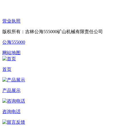
营业执照
版权所有：吉林公海555000矿山机械有限责任公司
公海555000
网站地图
首页
产品展示
咨询电话