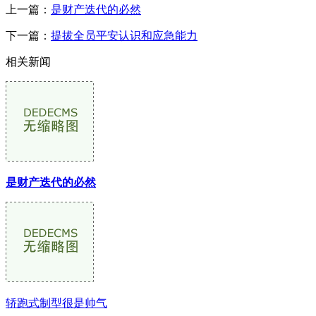
上一篇：
是财产迭代的必然
下一篇：
提拔全员平安认识和应急能力
相关新闻
是财产迭代的必然
轿跑式制型很是帅气