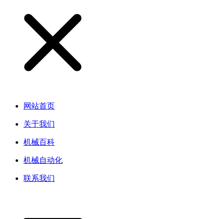
网站首页
关于我们
机械百科
机械自动化
联系我们