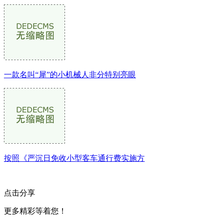
一款名叫“犀”的小机械人非分特别亮眼
按照《严沉日免收小型客车通行费实施方
点击分享
更多精彩等着您！