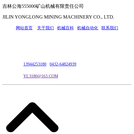
吉林公海555000矿山机械有限责任公司
JILIN YONGLONG MINING MACHINERY CO., LTD.
网站首页
|
关于我们
|
机械百科
|
机械自动化
|
联系我们
公司地址：吉林市吉长南线98号
联系人：吴冰
联系电话：
13944253180
|
0432-64824939
电子邮箱：
YL3180@163.COM