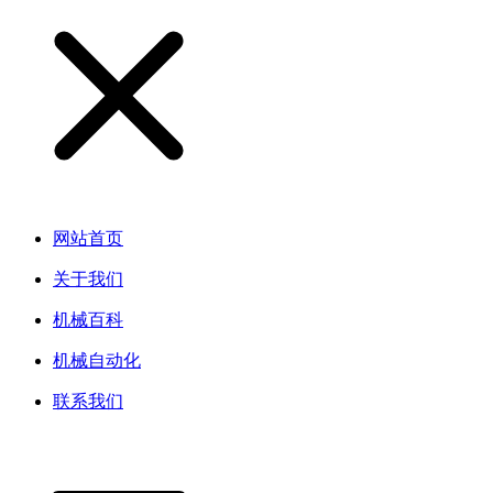
网站首页
关于我们
机械百科
机械自动化
联系我们