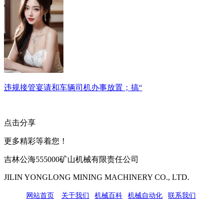
违规接管宴请和车辆司机办事放置；搞“
点击分享
更多精彩等着您！
吉林公海555000矿山机械有限责任公司
JILIN YONGLONG MINING MACHINERY CO., LTD.
网站首页
|
关于我们
|
机械百科
|
机械自动化
|
联系我们
公司地址：吉林市吉长南线98号