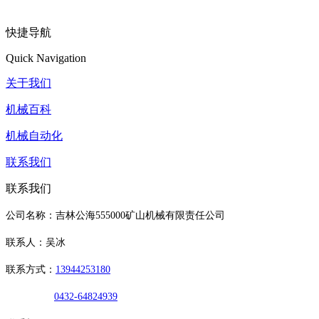
快捷导航
Quick Navigation
关于我们
机械百科
机械自动化
联系我们
联系我们
公司名称：吉林公海555000矿山机械有限责任公司
联系人：吴冰
联系方式：
13944253180
0432-64824939