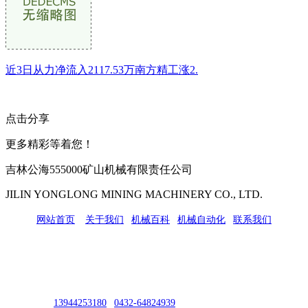
近3日从力净流入2117.53万南方精工涨2.
点击分享
更多精彩等着您！
吉林公海555000矿山机械有限责任公司
JILIN YONGLONG MINING MACHINERY CO., LTD.
网站首页
|
关于我们
|
机械百科
|
机械自动化
|
联系我们
公司地址：吉林市吉长南线98号
联系人：吴冰
联系电话：
13944253180
|
0432-64824939