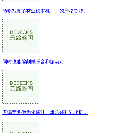
能够找更多林业砍木机、、的产物货源、
同时也能够削减乐音和振动对
无锡意凯做为食酱汁、烘焙酱料乳化机专