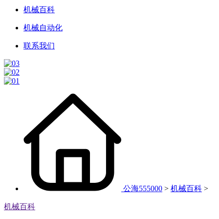
机械百科
机械自动化
联系我们
公海555000
>
机械百科
>
机械百科