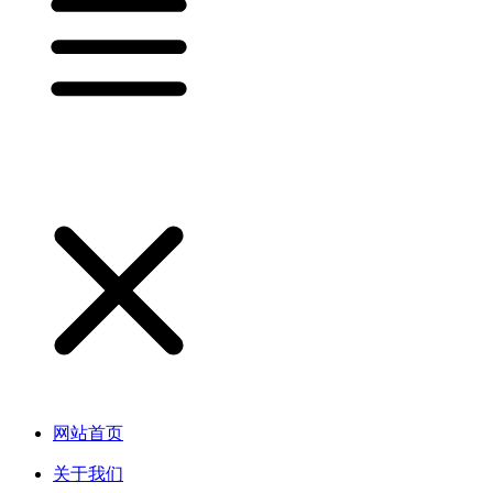
网站首页
关于我们