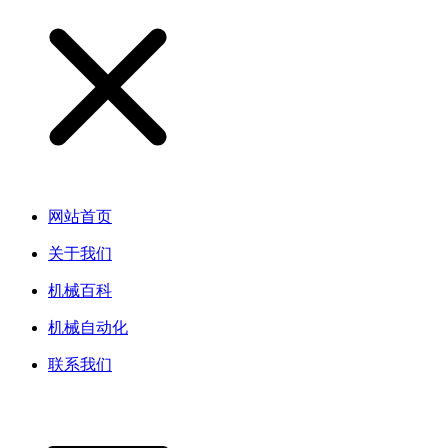
网站首页
关于我们
机械百科
机械自动化
联系我们