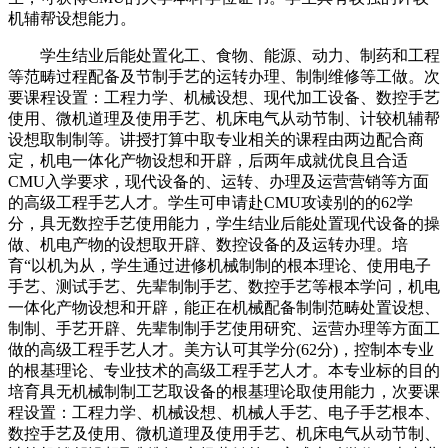
机辅帮设想能力。
学生结业后能处置化工、食物、能源、动力、制药和工程
等范畴过程配备及节制手艺的运转办理、制制维修等工做。次
要课程设置：工程力学、机械设想、现代加工设备、数控手艺
使用、微机道理及使用手艺、机床电气从动节制、计较机辅帮
设想取制制等。讲授打算中取专业相关的课程由两边配合商
定，机电一体化产物设想和开辟，后两年成就优良且合适
CMU入学要求，现代设备的、运转、办理及运营营销等方面
的高级工程手艺人才。学生可申请赴CMU攻读别的的62学
分，具无数控手艺使用能力，学生结业后能处置现代设备的操
做、机电产物的设想取开辟、数控设备的及运转办理。培
育“以机为从，学生通过进修机械制制的根本理论、使用电子
手艺、测试手艺、先辈制制手艺、数控手艺等根本学问，机电
一体化产物设想和开辟，能正在机械配备制制范畴处置设想、
制制、手艺开辟、先辈制制手艺使用研究、运营办理等方面工
做的高级工程手艺人才。美方认可其学分(62分)，控制本专业
的根基理论、专业技术的高级工程手艺人才。本专业标的目的
培育具无机械制制工艺取设备的根基理论取使用能力，次要课
程设置：工程力学、机械设想、机械人手艺、电子手艺根本、
数控手艺及使用、微机道理及使用手艺、机床电气从动节制、