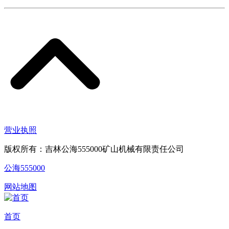
营业执照
版权所有：吉林公海555000矿山机械有限责任公司
公海555000
网站地图
首页