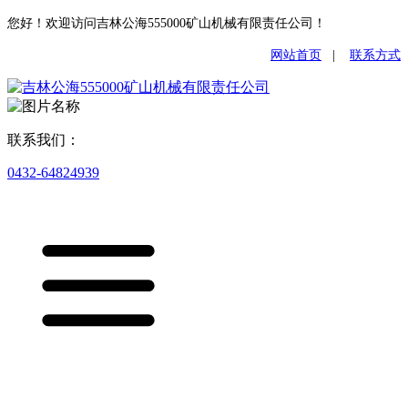
您好！欢迎访问吉林公海555000矿山机械有限责任公司！
网站首页
|
联系方式
联系我们：
0432-64824939