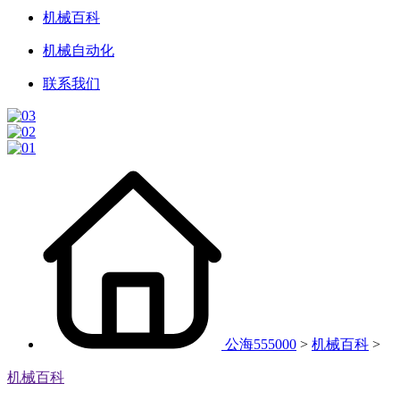
机械百科
机械自动化
联系我们
公海555000
>
机械百科
>
机械百科