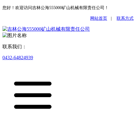
您好！欢迎访问吉林公海555000矿山机械有限责任公司！
网站首页
|
联系方式
联系我们：
0432-64824939