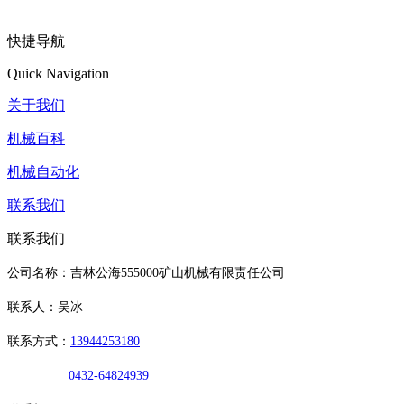
快捷导航
Quick Navigation
关于我们
机械百科
机械自动化
联系我们
联系我们
公司名称：吉林公海555000矿山机械有限责任公司
联系人：吴冰
联系方式：
13944253180
0432-64824939