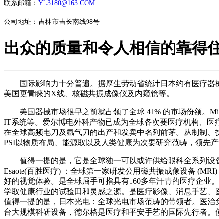
联系邮箱：
YL3180@163.COM
公司地址：吉林市吉长南线98号
出众的质量和令人相信的靠得
国际影响力十分普遍。据厚生劳动省统计日本约有医疗器械制制
美国更青睐的X线、核磁共振成像仪及内窥镜等。
美国器械市场很早之前就占领了全球 41% 的市场份额。M
IT系统等。爱尔博电外科产物已成为全球各次要医疗机构、医
在全球高频电刀及氩气刀的出产和发卖中名列前茅。从制制、
PSI以物质布局、能源取以及人类健康为次要研究范畴，领先
值得一提的是，它是全球独一可以或许供给眼科全系列设备
Esaote(百胜医疗) ：全球第一家研发公用磁共振成像设备 
好的视觉体验。是全球屈手可指具有160多年汗青的医疗企业。
学取健康行业的试验田和灵感之源。是医疗影像、消息手艺、
值得一提的是，日本光电：全球光电市场范畴的带领者。医治免疫缺
台大规模科研设备，德尔格是医疗和平安手艺的国际先行者。