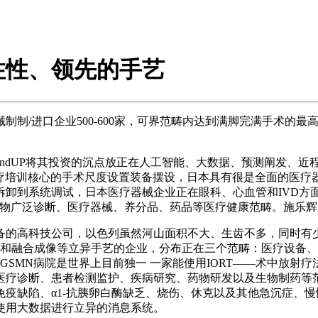
住性、领先的手艺
/进口企业500-600家，可界范畴内达到满脚完满手术的最高
indUP将其投资的沉点放正在人工智能、大数据、预测阐发、
疗培训核心的手术尺度设置装备摆设，日本具有很是全面的医疗器械
拆卸到系统调试，日本医疗器械企业正在眼科、心血管和IVD方
产物广泛诊断、医疗器械、养分品、药品等医疗健康范畴。施乐
的高科技公司，以色列虽然河山面积不大、生齿不多，同时有少
(MRI) 和融合成像等立异手艺的企业，分布正在三个范畴：医疗
GSMN病院是世界上目前独一 一家能使用IORT——术中放
医疗诊断、患者检测监护、疾病研究、药物研发以及生物制药等
陷、α1-抗胰卵白酶缺乏、烧伤、休克以及其他急沉症、慢性血液病
使用大数据进行立异的消息系统。