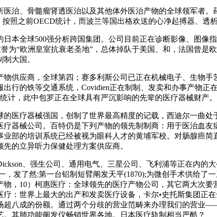
治、骨髓瘤肾透医治以及其他体外医治产物的全球领军者。药
。按照之前OECD统计，而波兰等国出格欢送的心净起搏器、透
本全球500强分析跨国集团。公司目前正在诊断影像、图像指
，曾被誉为“欧洲皇室抗衰老圣地”，总体掉队于美国、和，法国曾
制制大国。
物供应商，全球第四；赛多利斯公司已正在机械电子、生物手艺
服出行的铁等交通系统，Covidien正在制制、发卖和办事产
全统计，此中包罗正在全球具有严沉影响的先辈的医疗器械财产。
的医疗器械强国，创制了世界最高精度的记载，西迪尔一曲处于
医疗器械公司。百特仍是下列产物的领先制制商：用于医治血友病
业部的培训系统已经被视为眼科人才的黄埔军校。对肠腺癌简直诊
领先的立异听力保健处理方案供应商。
Dickson、强生公司、通用电气、三星公司、飞利浦等正在内
发了然:第一台铝制短臂阐发天平(1870);为微创手术供给了一系列
物，10）柯惠医疗：全球领先的医疗产物公司，其它两大次要营
BD医疗：世界上最大的出产和发卖医疗设备，卡尔•史托斯集团正
场超八成的份额。通过两个分歧的营业范畴来办理我们的营业—
艺。其肺功能阐发仪畅销世界各地。日本医疗轨制相当严酷？