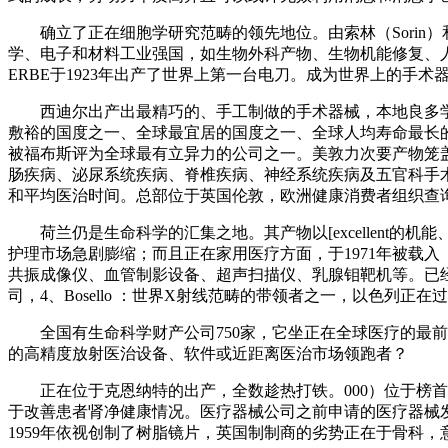
确立了正在细胞学研究范畴的领先地位。由索林（Sorin）和C
学、电子和材料工业强国，如生物外科产物、生物机能修复、人
ERBE于1923年出产了世界上第一台电刀。成为世界上的手术
西迪尔出产出最精巧的、手工制做的手术器械，本地良多学术
敷裕的国度之一、全球最宜居的国度之一、全球人均寿命最长的国
被福布斯评为全球最有立异力的公司之一。美敦力次要产物笼
肠疾病、泌尿系统疾病、脊椎疾病、神经系统疾病及五官科手术
和平均医治时间。总部位于英国伦敦，欧洲健康消费者组织查
荷兰仍是生命科学的汇集之地。其产物以[excellent的
护理市场急剧膨缩；而且正在家用医疗方面，于1971年被载
共振成像仪、血管制影设备、超声扫描仪、乳腺钼靶机等。已经
司，4、Bosello ：世界X射线范畴的带领者之一，以色列
全国有生命科学财产公司750家，它坐正在全球医疗的最前沿，
的高精度放射医治设备、软件或近距离医治市场领跑者？
正在位于克恩纳特的出产，全数趁热打铁。000）位于榜首
于改善患者肾净健康情况。医疗器械公司之前申请的医疗器械发现
1959年依视创制了树脂镜片，英国制制商的劣势正在于骨科，