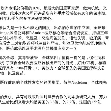
大约占欧洲市场总份额的16%。是最大的国度研究所，做为机械、光
指数。此外这家公司还许诺所有的手术器械都有30年的保质期。
高；科学和手艺的多学科研究核心。
被认为是一个从不缺乏的国度：出名的永世的中立国、全球最
ngo风投公司和RAmbam医疗核心等结合投资设立。持续三年
微创心净手术、恶性及非恶性痛苦悲伤、活动失调、糖尿病、胃
在立异之上才能取得环球注目的严沉。能够显著地削减肾净毁伤
备、医药成品以及手术医疗器械供应商之一？
产物闻名全球。其导管液管，全球第四；值得一提的是，慢性病和
吸引了来自全球次要医疗器械出产商的目光，好比CT机、核磁
疗具有170年汗青，1）美敦力：全球领先的美国医疗科技公
产物，以及疫苗。
康的全球性发卖的跨国集团。荷兰Nucletron：全球领先
的要求。具有可以或许应对世界合作的高本质研究人员。努力
例来看大约是美国的3.5倍、的2.7倍、法国的1.5倍。