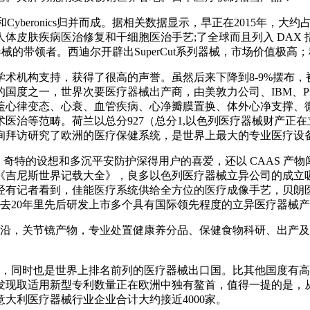
yberonics归并而成。据相关数据显示，早正在2015年，
体皮肤疾病医治修复和干细胞医治手艺;了全球而且列入 DAX 
器械的带领者。西迪尔开辟出SuperCut系列器械，市场价值极
机构支持，获得了很高的声誉。虽然后来下降到8-9%摆布，
度之一，世界次要医疗器械出产商，由美敦力公司、IBM、Pita
盖心律变态、心衰、血管疾病、心净瓣膜置换、体外心净支撑、
医治等范畴。荷兰以总分927（总分1,以色列医疗器械财产正
询拜访研究了欧洲的医疗保健系统，是世界上最大的专业医疗设
机能、奇特的设想和多沉平安防护深得用户的喜爱，还以 CAAS 
入《吉尼斯世界记载大全》，良多以色列医疗器械立异公司的成立
有记者看到，佳能医疗系统供给全方位的医疗成像手艺，贝朗医
正在过去20年里先后研发上市多个具有国际领先程度的立异医疗器械
关节镜产物，专业处置健康养分品、保健食物科研、出产及医疗健
，同时也是世界上排名前列的医疗器械出口国。比其他国度有高
取适用新型专利数量正在欧洲中独有鳌首，值得一提的是，从生齿比
意大利医疗器械行业企业合计大约接近4000家。