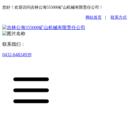
您好！欢迎访问吉林公海555000矿山机械有限责任公司！
网站首页
|
联系方式
联系我们：
0432-64824939