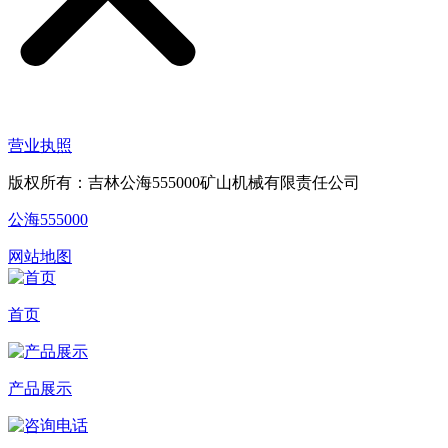
营业执照
版权所有：吉林公海555000矿山机械有限责任公司
公海555000
网站地图
首页
产品展示