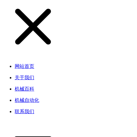
网站首页
关于我们
机械百科
机械自动化
联系我们