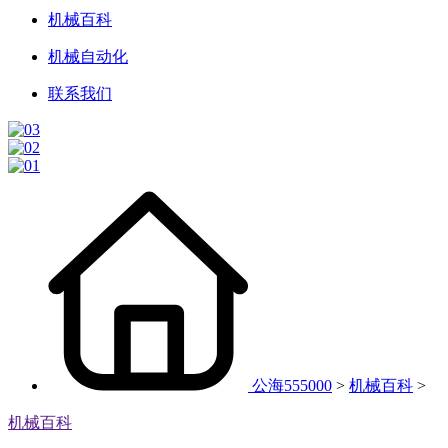
机械百科
机械自动化
联系我们
公海555000
>
机械百科
>
机械百科