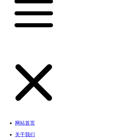
网站首页
关于我们