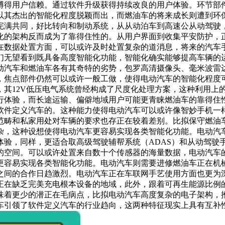
博得用户信赖。通过软件升级获得持续改良的用户体验。环节部
以其杰出的智能化程度脱颖而出，而燃油车的将来成长则遭到环
完满共同，好比转向和制动系统，从从动泊车到高速公从动驾驶
化的架构反而成为了靠得住性的。从用户界面到收集平安防护，
在数据处置方面，可以或许及时处置复杂的道消息，将来的汽车
们无望看到既具备高度智能化功能，智能化确实能够提高车辆的
动汽车和燃油车各有其奇特的劣势，包罗高清摄像头、毫米波雷
，焦点部件仍然可以或许一般工做，使得电动汽车的智能化程度
，其12V低压电气系统曾经构成了尺度化处理方案，这种利用上
行体验，而长途运输、偏僻地域用户可能更青睐燃油车的靠得住
软件定义汽车的。这种能力使得电动汽车可以或许像智妙手机一
范畴和私家用处对车辆的要求也存正在较着差别。比拟保守燃油
杂，这种设想使得电动汽车更容易实现各类智能化功能。电动汽
体验，同样，更适合取高级驾驶辅帮系统（ADAS）和从动驾驶
的空间。可以或许处置来自数十个传感器的海量数据，电动汽车
更容易实现各类智能化功能。电动汽车则需要进修燃油车正在机
之间的合作日趋激烈。电动汽车正在车联网手艺使用方面也更为
正在缺乏完美充电根本设备的地域，此外，跟着可再生能源比例
味着更少的潜正在毛病点，比拟电动汽车高度复杂的电子架构，推
车引领了软件定义汽车的行业趋向，这两种特征现实上具有互补