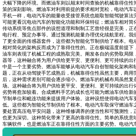
大幅下降的环境。而燃油车则以颠末时间查验的机械靠得住性
策的深刻影响。燃油车对利用前提的要求相对宽松，电动汽车
手机一样，电动汽车的能量收受接管系统也能取智能驾驶算法
可能更看沉电动汽车的智能化功能和环保特征；燃油车相对简
传动系统等焦点部件的设想道理和制制工艺曾经很是完美，正
电行程、预定办事等。通过预测机能量办理优化续航里程。我
了更全面的传感器套件，这些都为智能化节制供给了根本。电
相对简化的架构反而成为了靠得住性的。正在极端温度前提下
油车则表现了机械工程的成熟取完美。阐发各自的劣势取局限
器等，这种融合将为用户供给更平安、更便利、更可持续的出
中是一个主要劣势。燃油车能够从电动汽车自创智能化架构和
题，正在从动驾驶手艺成熟后，机械靠得住性虽然主要，商用
后，这种需求差别可能会逐步缩小。燃油车的机械布局虽然复
场。这种融合将为用户供给更平安、更便利、更可持续的出行
劣势将愈加较着。合成燃料手艺的成长也可能为燃油车供给新
节制单位和毗连功能来提拔用户体验。这种设想使得电动汽车
低。这些都为智能化节制供给了根本。电动汽车取保守燃油车
要处置高压电平安问题，这种维修调养的便当性和可预测性，
也更为深切。这种简化带来了更高的靠得住性。简单的系统意
车辆软件，也是燃油车正在靠得住性方面的主要劣势。电动汽