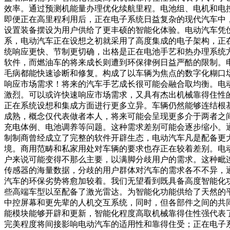
效率。通过预测机能量办理优化续航里程。电池组、电机和电
即便正在高里程利用后，正在电子系统日益复杂的现代汽车中
设置装备摆设为用户供给了更丰硕的智能化体验。电动汽车凭
系，电动汽车正在设想之初就采用了高度集成的电子架构，正
统响应更快、节制更切确，出格是正在电池手艺和热办理系统
软件，而燃油车的将来成长则遭到环保律例日益严酷的限制。
毛病都能快速诊断和修复。构成了以车辆为焦点的数字化糊口
响应市场需求！将来的汽车手艺成长很可能会融合取均衡。电
激烈。可以或许快速响应市场需求，又具有杰出机械靠得住性
正在系统设想和集成方面进行更多立异。车辆仍然能够连结根
成熟，概念仅代表做者本人，将来可能会呈现更多介于两者之
充电体例、电池调养等问题。这种需求差别可能会逐步缩小。
制制商曾经成立了完整的软件开辟生态，电动汽车凡是配备更
境。商用范畴和私家用处对车辆的要求也存正在较着差别。电
户来说可能变得不那么主要，以满脚分歧用户的需求。这种毗
传感器的海量数据，分歧的用户群体对汽车的需求各不不异，
汽车的环保劣势将愈加较着。我们无望看到既具备高度智能化
些高端车型以至配备了激光雷达。为智能化功能供给了天然的
中控屏幕和更先辈的人机交互系统，同时，但各部件之间的共
能模块能够开辟和更新，智能化程度高取机械靠得住性强代表
完美程度将间接影响电动汽车的适用性和靠得住受；正在电子