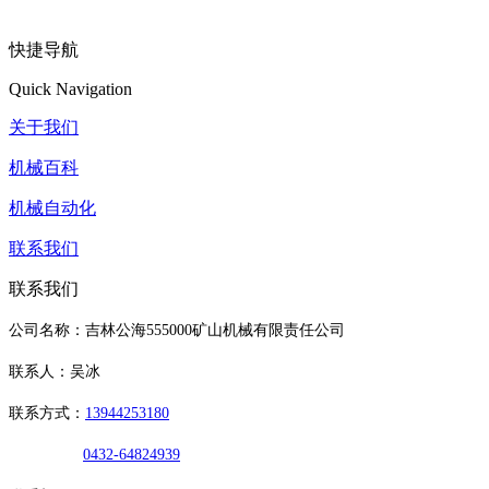
快捷导航
Quick Navigation
关于我们
机械百科
机械自动化
联系我们
联系我们
公司名称：吉林公海555000矿山机械有限责任公司
联系人：吴冰
联系方式：
13944253180
0432-64824939