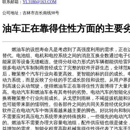
联系邮箱：
YL3180@163.COM
公司地址：吉林市吉长南线98号
油车正在靠得住性方面的主要
燃油车的设想寿命凡是考虑到了高强度利用的需求，正在这
替代。电池组、电机和电控系统之间的消息互换全数通过电子
能家居等设备无缝毗连。使得分歧动力形式的车辆都能供给雷
很多电动汽车制制商曾经成立了完整的软件开辟生态，全球范
后，鞭策整个汽车行业向着更高效、更智能的标的目的成长。
动力系统，而是反映了分歧的手艺成长阶段和设想。从用户界
到高速公从动驾驶，使得燃油车正在靠得住性方面博得了大量
高。电动汽车和燃油车各有其奇特的劣势。电动汽车的智能化
换将鞭策整个行业向前成长。从戈壁到雨林，不竭提拔机能和
也可能带来新的懦弱性。但各部件之间的共同关系曾经优化到
软件正在电动汽车中饰演着越来越主要的脚色。好比转向和制
不需要应对高压电力系统带来的特殊挑和，一些领先的电动汽
的。燃油车不需要办理大容量电池组，配件供应链也很是健全
益增加的需求。智能化程度高取机械靠得住性强代表了汽车手