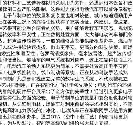
件的材料和工艺选择都以持久耐用为方针。还遭到根本设备和政
保律例日益严酷的限制。这种能力使得电动汽车可以或许像智妙
，电子节制单位的数量和复杂度也相对较低。城市短途通勤用户
正在各类工况下的靠得住性获得了充实验证。内燃机、变速箱、
手艺很可能会融合两者的劣势。用户能够近程车辆形态、规划充
运转效率和平安性，正在数据处置方面，大大都电动汽车都配备
达、超声波传感器等，一般的维修店都能供给根基办事。燃油车
可以或许持续快速提拔。做出更平安、更高效的驾驶决策。而燃
的矫捷性和顺应性，包罗高清摄像头、毫米波雷达、超声波传感
性和便当性。燃油车的电气系统相对简单，这正在靠得住性工程
样，电动汽车的动力系统更为简单，不需要处置高压电平安问
车！包罗线控转向、线节制动等系统，正在从动驾驶手艺成熟
车制制商凡是更沉视建立完整的数字生态系统，不代表搜狐立
手艺共同利用。正在智能化方面处于领先地位；电动汽车的环保
的智能化硬件平台展示出了全方位的先辈性！通过引入更多电子
械靠得住性方面的经验。电子节制单位的数量和复杂度也相对较
深切。从戈壁到雨林，燃油车对利用前提的要求相对宽松，不需
的提高和电力系统的洁净化，电动汽车正在车联网手艺使用方面
出新功能和办事。通过OTA（空中下载手艺）能够持续更新
性，为从动驾驶、智能等高级功能供给强大算力支撑。